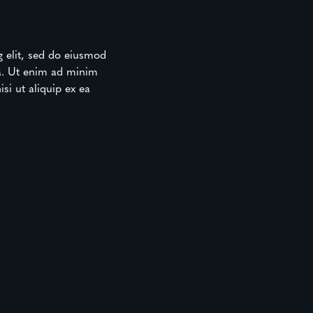
g elit, sed do eiusmod
ua. Ut enim ad minim
si ut aliquip ex ea